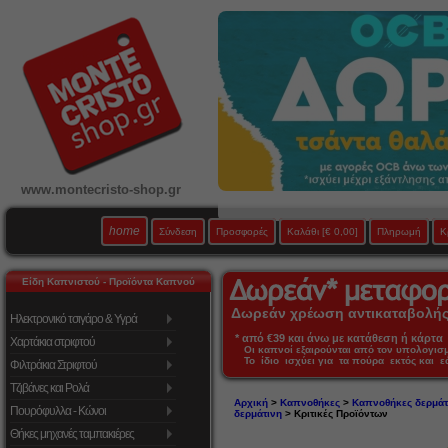
www.montecristo-shop.gr
home
Σύνδεση
Προσφορές
Καλάθι
[€ 0,00]
Πληρωμή
Κ
Είδη Καπνιστού - Προϊόντα Καπνού
Δωρεάν χρέωση αντικαταβολής 
Ηλεκτρονικό τσιγάρο & Υγρά
* από €39 και άνω με κατάθεση ή κάρτα 
Χαρτάκια στριφτού
Οι καπνοί εξαιρούνται από τον υπολογι
Το ίδιο ισχύει για τα πούρα εκτός και 
Φιλτράκια Στριφτού
Τζιβάνες και Ρολά
Αρχική
>
Καπνοθήκες
>
Καπνοθήκες δερμάτ
Πουρόφυλλα - Κώνοι
δερμάτινη
> Κριτικές Προϊόντων
Θήκες μηχανές ταμπακιέρες