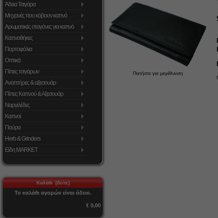
Άδεια Τσιγάρα
Μηχανές που κόβουν καπνό
Αρωματικές σταγόνες για καπνό
Καπνοθήκες
Πορτοφόλια
Οπτικά
Πίπες τσιγάρων
Πατήστε για μεγέθυνση
Αναπτήρες & αξεσουάρ
Πίπες Καπνού & Αξεσουάρ
Ναργιλέδες
Καπνοί
Πούρα
Herb & Grinders
Είδη MARKET
Καλάθι [δείτε]
Το καλάθι αγορών είναι άδειο.
€ 0,00