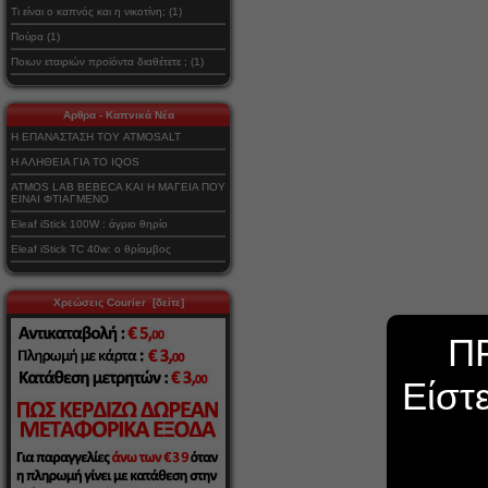
Τι είναι ο καπνός και η νικοτίνη; (1)
Πούρα (1)
Ποιων εταιριών προϊόντα διαθέτετε ; (1)
Αρθρα - Καπνικά Νέα
Η ΕΠΑΝΑΣΤΑΣΗ ΤΟΥ ATMOSALT
Η ΑΛΗΘΕΙΑ ΓΙΑ ΤΟ IQOS
ATMOS LAB BEBECA ΚΑΙ Η ΜΑΓΕΙΑ ΠΟΥ
ΕΙΝΑΙ ΦΤΙΑΓΜΕΝΟ
Eleaf iStick 100W : άγριο θηρίο
Eleaf iStick TC 40w: ο θρίαμβος
Χρεώσεις Courier [δείτε]
Π
Είστ