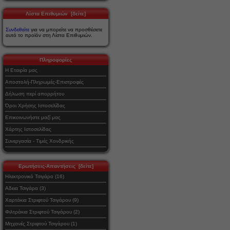
Λίστα Επιθυμιών [δείτε]
Συνδεθείτε
για να μπορείτε να προσθέσετε
αυτό το προϊόν στη Λίστα Επιθυμιών.
Πληροφορίες
Η Εταιρία μας
Αποστολή-Πληρωμές-Επιστροφές
Δήλωση περί απορρήτου
Όροι Χρήσης Ιστοσελίδας
Επικοινωνήστε μαζί μας
Χάρτης Ιστοσελίδας
Συνεργασία - Τιμές Χονδρικής
Ερωτήσεις-Απαντήσεις [δείτε]
Ηλεκτρονικό Τσιγάρο (16)
Αδεια Τσιγάρα (3)
Χαρτάκια Στριφτού Τσιγάρου (9)
Φιλτράκια Στριφτού Τσιγάρου (2)
Μηχανές Στριφτού Τσιγάρου (1)