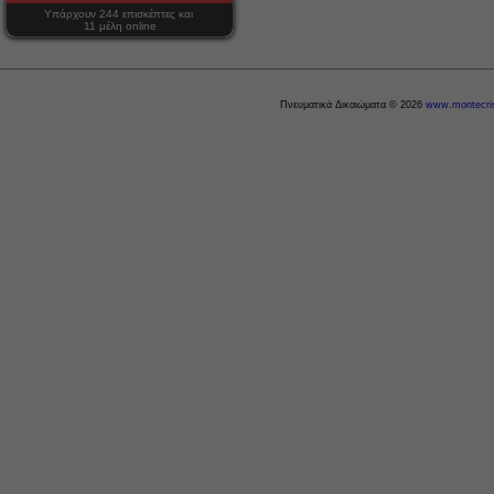
Υπάρχουν 244 επισκέπτες και
11 μέλη online
Πνευματικά Δικαιώματα © 2026
www.montecris