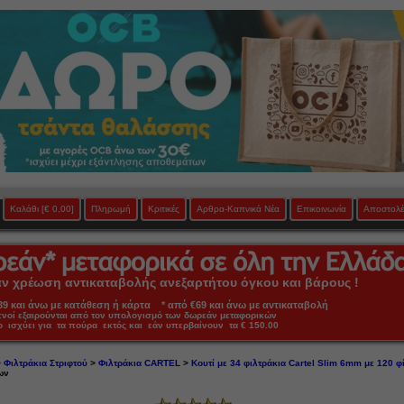
Καλάθι
[€ 0,00]
Πληρωμή
Κριτικές
Αρθρα-Καπνικά Νέα
Επικοινωνία
Αποστολέ
 χρέωση αντικαταβολής ανεξαρτήτου όγκου και βάρους !
 και άνω με κατάθεση ή κάρτα * από €69 και άνω με αντικαταβολή
πνοί εξαιρούνται από τον υπολογισμό των δωρεάν μεταφορικών
ο ισχύει για τα πούρα εκτός και εάν υπερβαίνουν τα € 150.00
>
Φιλτράκια Στριφτού
>
Φιλτράκια CARTEL
>
Κουτί με 34 φιλτράκια Cartel Slim 6mm με 120 
ων