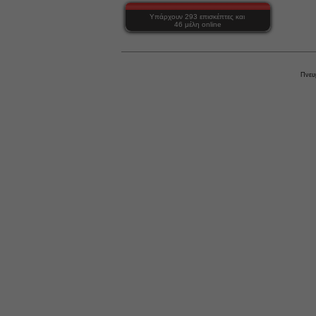
Υπάρχουν 293 επισκέπτες και
46 μέλη online
Πνευ