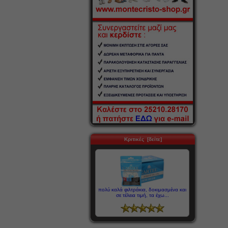
Κριτικές [δείτε]
πολύ καλά φιλτράκια, δοκιμασμένα και
σε τέλεια τιμή, τα έχω...