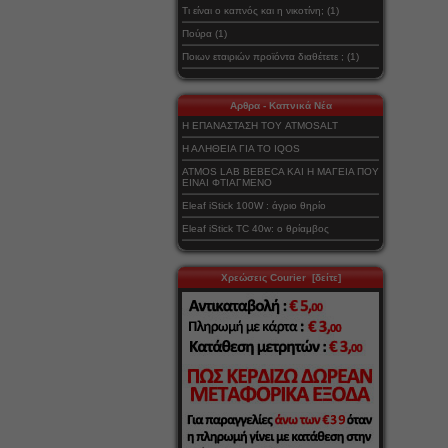
Τι είναι ο καπνός και η νικοτίνη; (1)
Πούρα (1)
Ποιων εταιριών προϊόντα διαθέτετε ; (1)
Αρθρα - Καπνικά Νέα
Η ΕΠΑΝΑΣΤΑΣΗ ΤΟΥ ATMOSALT
Η ΑΛΗΘΕΙΑ ΓΙΑ ΤΟ IQOS
ATMOS LAB BEBECA ΚΑΙ Η ΜΑΓΕΙΑ ΠΟΥ
ΕΙΝΑΙ ΦΤΙΑΓΜΕΝΟ
Eleaf iStick 100W : άγριο θηρίο
Eleaf iStick TC 40w: ο θρίαμβος
Χρεώσεις Courier [δείτε]