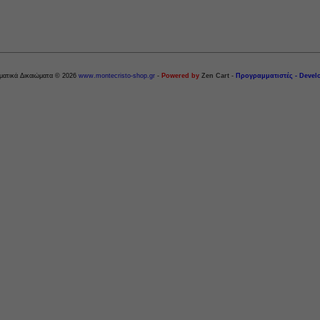
ματικά Δικαιώματα © 2026
www.montecristo-shop.gr
-
Powered by
Zen Cart
-
Προγραμματιστές - Devel