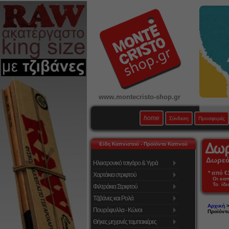
www.montecristo-shop.gr
home
Σύνδεση
Προσφορές
Είδη Καπνιστού - Προϊόντα Καπνού
Δωρεάν
Ηλεκτρονικό τσιγάρο & Υγρά
* από €39
Χαρτάκια στριφτού
Οι κα
Το ίδι
Φιλτράκια Στριφτού
Τζιβάνες και Ρολά
Αρχική
Πουρόφυλλα - Κώνοι
Προϊόντ
Θήκες μηχανές ταμπακιέρες