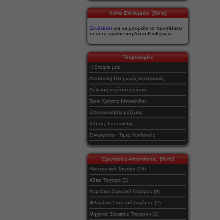
Λίστα Επιθυμιών [δείτε]
Συνδεθείτε
για να μπορείτε να προσθέσετε
αυτό το προϊόν στη Λίστα Επιθυμιών.
Πληροφορίες
Η Εταιρία μας
Αποστολή-Πληρωμές-Επιστροφές
Δήλωση περί απορρήτου
Όροι Χρήσης Ιστοσελίδας
Επικοινωνήστε μαζί μας
Χάρτης Ιστοσελίδας
Συνεργασία - Τιμές Χονδρικής
Ερωτήσεις-Απαντήσεις [δείτε]
Ηλεκτρονικό Τσιγάρο (16)
Αδεια Τσιγάρα (3)
Χαρτάκια Στριφτού Τσιγάρου (9)
Φιλτράκια Στριφτού Τσιγάρου (2)
Μηχανές Στριφτού Τσιγάρου (1)