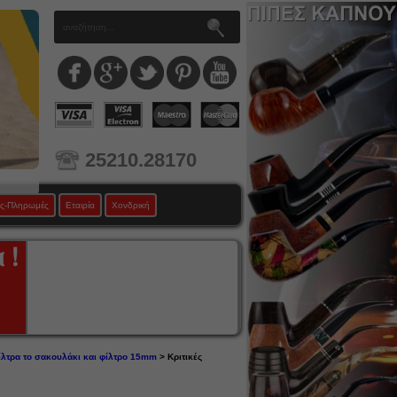
25210.28170
ς-Πληρωμές
Εταιρία
Χονδρική
φίλτρα το σακουλάκι και φίλτρο 15mm
> Κριτικές