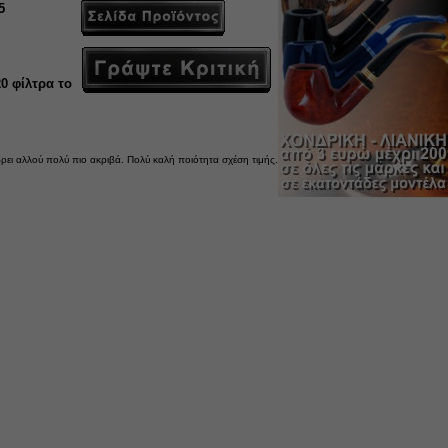
5
20 φίλτρα το
 βρει αλλού πολύ πιο ακριβά. Πολύ καλή ποιότητα σχέση τιμής.