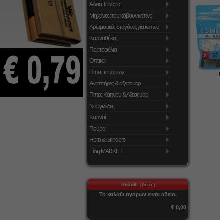
Άδεια Τσιγάρα
Μηχανές που κόβουν καπνό
Αρωματικές σταγόνες για καπνό
Καπνοθήκες
Πορτοφόλια
Οπτικά
Πίπες τσιγάρων
Αναπτήρες & αξεσουάρ
Πίπες Καπνού & Αξεσουάρ
Ναργιλέδες
Καπνοί
Πούρα
Herb & Grinders
Είδη MARKET
Καλάθι [δείτε]
Το καλάθι αγορών είναι άδειο.
€ 0,00