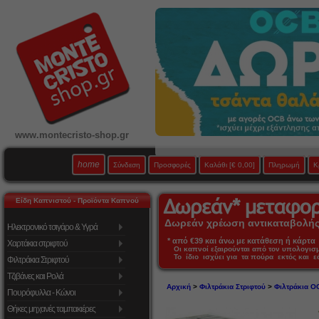
www.montecristo-shop.gr
home
Σύνδεση
Προσφορές
Καλάθι
[€ 0,00]
Πληρωμή
Κ
Είδη Καπνιστού - Προϊόντα Καπνού
Δωρεάν χρέωση αντικαταβολής 
Ηλεκτρονικό τσιγάρο & Υγρά
* από €39 και άνω με κατάθεση ή κάρτα 
Χαρτάκια στριφτού
Οι καπνοί εξαιρούνται από τον υπολογι
Το ίδιο ισχύει για τα πούρα εκτός και 
Φιλτράκια Στριφτού
Τζιβάνες και Ρολά
Αρχική
>
Φιλτράκια Στριφτού
>
Φιλτράκια O
Πουρόφυλλα - Κώνοι
Θήκες μηχανές ταμπακιέρες