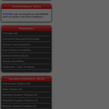
Λίστα Επιθυμιών [δείτε]
Συνδεθείτε
για να μπορείτε να προσθέσετε
αυτό το προϊόν στη Λίστα Επιθυμιών.
Πληροφορίες
Η Εταιρία μας
Αποστολή-Πληρωμές-Επιστροφές
Δήλωση περί απορρήτου
Όροι Χρήσης Ιστοσελίδας
Επικοινωνήστε μαζί μας
Χάρτης Ιστοσελίδας
Συνεργασία - Τιμές Χονδρικής
Ερωτήσεις-Απαντήσεις [δείτε]
Ηλεκτρονικό Τσιγάρο (16)
Αδεια Τσιγάρα (3)
Χαρτάκια Στριφτού Τσιγάρου (9)
Φιλτράκια Στριφτού Τσιγάρου (2)
Μηχανές Στριφτού Τσιγάρου (1)