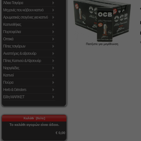
Άδεια Τσιγάρα
Μηχανές που κόβουν καπνό
Αρωματικές σταγόνες για καπνό
Καπνοθήκες
Πορτοφόλια
Οπτικά
Πατήστε για μεγέθυνση
Πίπες τσιγάρων
Αναπτήρες & αξεσουάρ
Πίπες Καπνού & Αξεσουάρ
Ναργιλέδες
Καπνοί
Πούρα
Herb & Grinders
Είδη MARKET
Καλάθι [δείτε]
Το καλάθι αγορών είναι άδειο.
€ 0,00