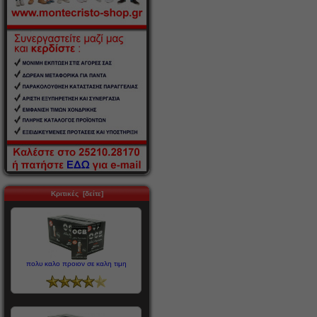
Κριτικές [δείτε]
πολυ καλο προιον σε καλη τιμη