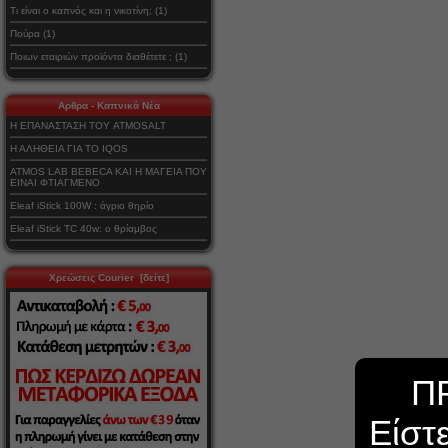
Τι είναι ο καπνός και η νικοτίνη; (1)
Πούρα (1)
Ποιων εταιριών προϊόντα διαθέτετε ; (1)
Αρθρα - Καπνικά Νέα
Η ΕΠΑΝΑΣΤΑΣΗ ΤΟΥ ATMOSALT
Η ΑΛΗΘΕΙΑ ΓΙΑ ΤΟ IQOS
ATMOS LAB BEBECA ΚΑΙ Η ΜΑΓΕΙΑ ΠΟΥ
ΕΙΝΑΙ ΦΤΙΑΓΜΕΝΟ
Eleaf iStick 100W : άγριο θηρίο
Eleaf iStick TC 40w: ο θρίαμβος
Χρεώσεις Courier [δείτε]
Π
Είστ