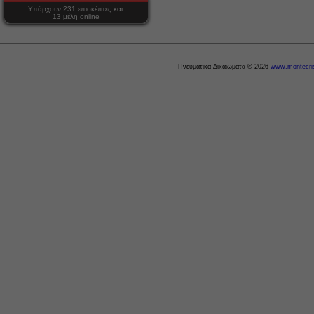
Υπάρχουν 231 επισκέπτες και
13 μέλη online
Πνευματικά Δικαιώματα © 2026
www.montecris