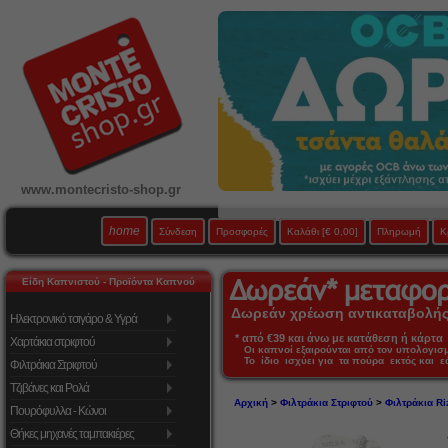
www.montecristo-shop.gr
home
Σύνδεση
Προσφορές
Καλάθι
[€ 0,00]
Πληρωμή
Κ
Είδη Καπνιστού - Προϊόντα Καπνού
Δωρεάν χρέωση αντικαταβολής 
Ηλεκτρονικό τσιγάρο & Υγρά
* από €39 και άνω με κατάθεση ή κάρτα 
Χαρτάκια στριφτού
Οι καπνοί εξαιρούνται από τον υπολογι
Το ίδιο ισχύει για τα πούρα εκτός και 
Φιλτράκια Στριφτού
Τζιβάνες και Ρολά
Αρχική
>
Φιλτράκια Στριφτού
>
Φιλτράκια Ri
Πουρόφυλλα - Κώνοι
Θήκες μηχανές ταμπακιέρες