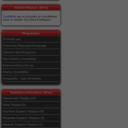
Λίστα Επιθυμιών [δείτε]
Συνδεθείτε
για να μπορείτε να προσθέσετε
αυτό το προϊόν στη Λίστα Επιθυμιών.
Πληροφορίες
Η Εταιρία μας
Αποστολή-Πληρωμές-Επιστροφές
Δήλωση περί απορρήτου
Όροι Χρήσης Ιστοσελίδας
Επικοινωνήστε μαζί μας
Χάρτης Ιστοσελίδας
Συνεργασία - Τιμές Χονδρικής
Ερωτήσεις-Απαντήσεις [δείτε]
Ηλεκτρονικό Τσιγάρο (16)
Αδεια Τσιγάρα (3)
Χαρτάκια Στριφτού Τσιγάρου (9)
Φιλτράκια Στριφτού Τσιγάρου (2)
Μηχανές Στριφτού Τσιγάρου (1)