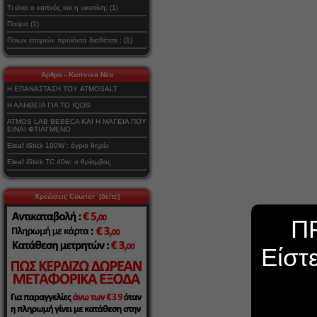
Τι είναι ο καπνός και η νικοτίνη; (1)
Πούρα (1)
Ποιων εταιριών προϊόντα διαθέτετε ; (1)
Αρθρα - Καπνικά Νέα
Η ΕΠΑΝΑΣΤΑΣΗ ΤΟΥ ATMOSALT
Η ΑΛΗΘΕΙΑ ΓΙΑ ΤΟ IQOS
ATMOS LAB BEBECA ΚΑΙ Η ΜΑΓΕΙΑ ΠΟΥ
ΕΙΝΑΙ ΦΤΙΑΓΜΕΝΟ
Eleaf iStick 100W : άγριο θηρίο
Eleaf iStick TC 40w: ο θρίαμβος
Χρεώσεις Courier [δείτε]
Π
Είστ