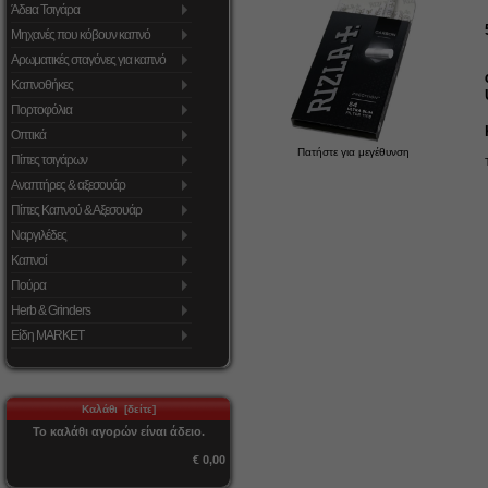
Άδεια Τσιγάρα
Μηχανές που κόβουν καπνό
Αρωματικές σταγόνες για καπνό
Καπνοθήκες
Πορτοφόλια
Οπτικά
Πατήστε για μεγέθυνση
Πίπες τσιγάρων
Αναπτήρες & αξεσουάρ
Πίπες Καπνού & Αξεσουάρ
Ναργιλέδες
Καπνοί
Πούρα
Herb & Grinders
Είδη MARKET
Καλάθι [δείτε]
Το καλάθι αγορών είναι άδειο.
€ 0,00