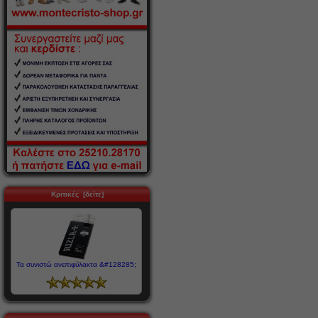
Κριτικές [δείτε]
Τα συνιστώ ανεπιφύλακτα &#128285;