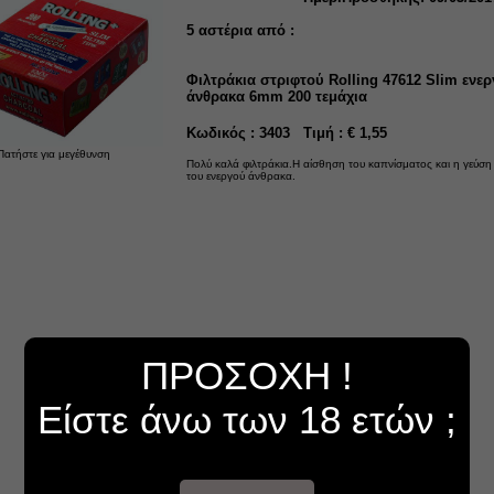
5
αστέρια από :
Φιλτράκια στριφτού Rolling 47612 Slim ενε
άνθρακα 6mm 200 τεμάχια
Κωδικός : 3403 Τιμή : € 1,55
Πατήστε για μεγέθυνση
Πολύ καλά φιλτράκια.Η αίσθηση του καπνίσματος και η γεύση 
του ενεργού άνθρακα.
ΠΡΟΣΟΧΗ !
Είστε άνω των 18 ετών ;