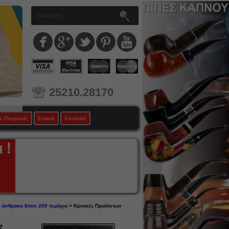
25210.28170
ς-Πληρωμές
Εταιρία
Χονδρική
ού άνθρακα 6mm 200 τεμάχια
> Κριτικές Προϊόντων
7