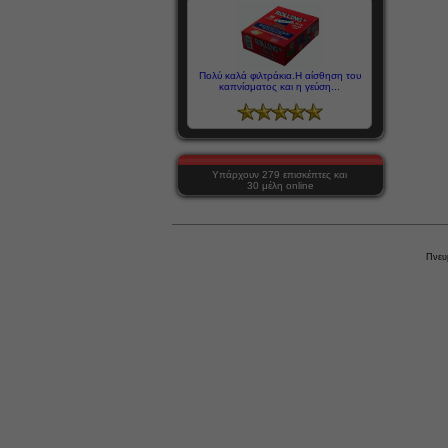
Πολύ καλά φιλτράκια.Η αίσθηση του
καπνίσματος και η γεύση...
Υπάρχουν 279 επισκέπτες και
30 μέλη online
Πνευ