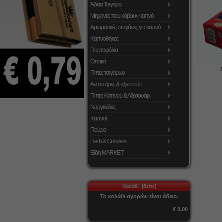
Άδεια Τσιγάρα
Μηχανές που κόβουν καπνό
Αρωματικές σταγόνες για καπνό
Καπνοθήκες
Πορτοφόλια
Οπτικά
Πίπες τσιγάρων
Αναπτήρες & αξεσουάρ
Πίπες Καπνού & Αξεσουάρ
Ναργιλέδες
Καπνοί
Πούρα
Herb & Grinders
Είδη MARKET
Καλάθι [δείτε]
Το καλάθι αγορών είναι άδειο.
€ 0,00