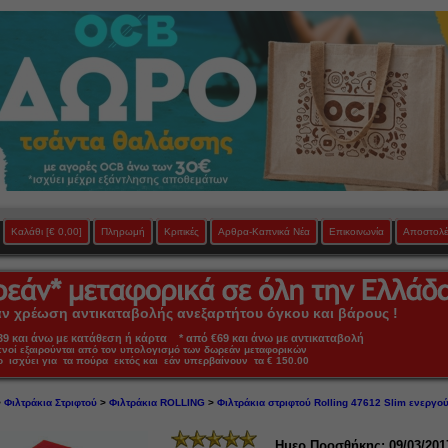
Καλάθι
[€ 0,00]
Πληρωμή
Κριτικές
Αρθρα-Καπνικά Νέα
Επικοινωνία
Αποστολέ
 χρέωση αντικαταβολής ανεξαρτήτου όγκου και βάρους !
 και άνω με κατάθεση ή κάρτα * από €69 και άνω με αντικαταβολή
πνοί εξαιρούνται από τον υπολογισμό των δωρεάν μεταφορικών
ο ισχύει για τα πούρα εκτός και εάν υπερβαίνουν τα € 150.00
>
Φιλτράκια Στριφτού
>
Φιλτράκια ROLLING
>
Φιλτράκια στριφτού Rolling 47612 Slim ενεργ
Ημερ.Προσθήκης: 09/03/201