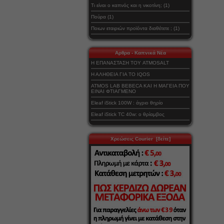
Τι είναι ο καπνός και η νικοτίνη; (1)
Πούρα (1)
Ποιων εταιριών προϊόντα διαθέτετε ; (1)
Αρθρα - Καπνικά Νέα
Η ΕΠΑΝΑΣΤΑΣΗ ΤΟΥ ATMOSALT
Η ΑΛΗΘΕΙΑ ΓΙΑ ΤΟ IQOS
ATMOS LAB BEBECA ΚΑΙ Η ΜΑΓΕΙΑ ΠΟΥ
ΕΙΝΑΙ ΦΤΙΑΓΜΕΝΟ
Eleaf iStick 100W : άγριο θηρίο
Eleaf iStick TC 40w: ο θρίαμβος
Χρεώσεις Courier [δείτε]