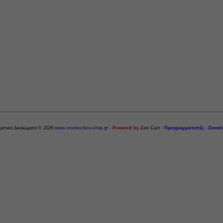
ματικά Δικαιώματα © 2026
www.montecristo-shop.gr
-
Powered by
Zen Cart
-
Προγραμματιστές - Devel