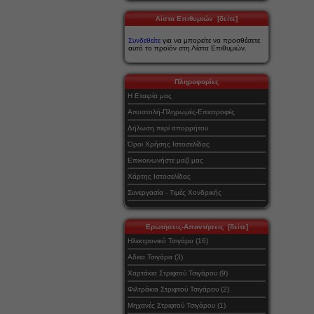
Λίστα Επιθυμιών [δείτε]
Συνδεθείτε
για να μπορείτε να προσθέσετε
αυτό το προϊόν στη Λίστα Επιθυμιών.
Πληροφορίες
Η Εταιρία μας
Αποστολή-Πληρωμές-Επιστροφές
Δήλωση περί απορρήτου
Όροι Χρήσης Ιστοσελίδας
Επικοινωνήστε μαζί μας
Χάρτης Ιστοσελίδας
Συνεργασία - Τιμές Χονδρικής
Ερωτήσεις-Απαντήσεις [δείτε]
Ηλεκτρονικό Τσιγάρο (16)
Αδεια Τσιγάρα (3)
Χαρτάκια Στριφτού Τσιγάρου (9)
Φιλτράκια Στριφτού Τσιγάρου (2)
Μηχανές Στριφτού Τσιγάρου (1)