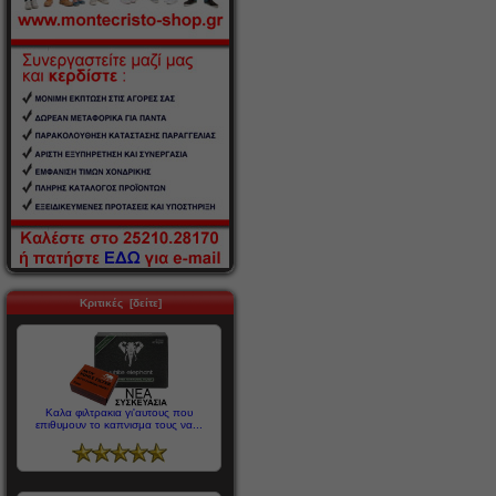
Κριτικές [δείτε]
Καλα φιλτρακια γι'αυτους που
επιθυμουν το καπνισμα τους να...