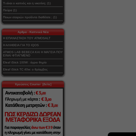
Τι είναι ο καπνός και η νικοτίνη; (1)
Πούρα (1)
Ποιων εταιριών προϊόντα διαθέτετε ; (1)
Αρθρα - Καπνικά Νέα
Η ΕΠΑΝΑΣΤΑΣΗ ΤΟΥ ATMOSALT
Η ΑΛΗΘΕΙΑ ΓΙΑ ΤΟ IQOS
ATMOS LAB BEBECA ΚΑΙ Η ΜΑΓΕΙΑ ΠΟΥ
ΕΙΝΑΙ ΦΤΙΑΓΜΕΝΟ
Eleaf iStick 100W : άγριο θηρίο
Eleaf iStick TC 40w: ο θρίαμβος
Χρεώσεις Courier [δείτε]