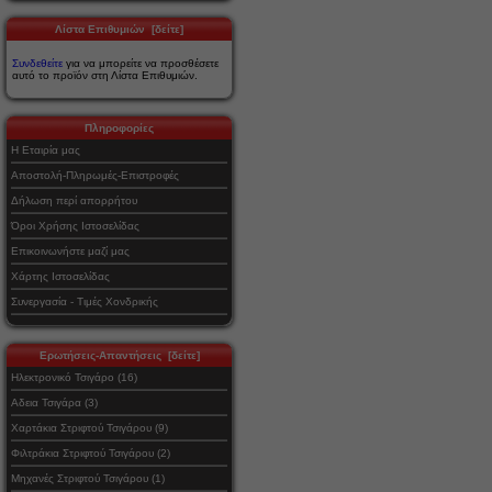
Λίστα Επιθυμιών [δείτε]
Συνδεθείτε
για να μπορείτε να προσθέσετε
αυτό το προϊόν στη Λίστα Επιθυμιών.
Πληροφορίες
Η Εταιρία μας
Αποστολή-Πληρωμές-Επιστροφές
Δήλωση περί απορρήτου
Όροι Χρήσης Ιστοσελίδας
Επικοινωνήστε μαζί μας
Χάρτης Ιστοσελίδας
Συνεργασία - Τιμές Χονδρικής
Ερωτήσεις-Απαντήσεις [δείτε]
Ηλεκτρονικό Τσιγάρο (16)
Αδεια Τσιγάρα (3)
Χαρτάκια Στριφτού Τσιγάρου (9)
Φιλτράκια Στριφτού Τσιγάρου (2)
Μηχανές Στριφτού Τσιγάρου (1)