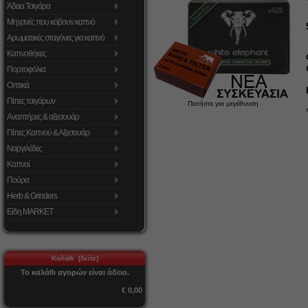
Άδεια Τσιγάρα
Μηχανές που κόβουν καπνό
Αρωματικές σταγόνες για καπνό
Καπνοθήκες
Πορτοφόλια
Οπτικά
Πίπες τσιγάρων
Πατήστε για μεγέθυνση
Αναπτήρες & αξεσουάρ
Πίπες Καπνού & Αξεσουάρ
Ναργιλέδες
Καπνοί
Πούρα
Herb & Grinders
Είδη MARKET
Καλάθι [δείτε]
Το καλάθι αγορών είναι άδειο.
€ 0,00