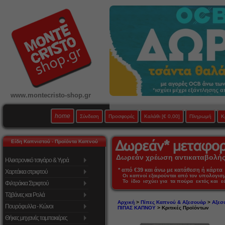
www.montecristo-shop.gr
home
Σύνδεση
Προσφορές
Καλάθι
[€ 0,00]
Πληρωμή
Κ
Είδη Καπνιστού - Προϊόντα Καπνού
Δωρεάν χρέωση αντικαταβολής 
Ηλεκτρονικό τσιγάρο & Υγρά
* από €39 και άνω με κατάθεση ή κάρτα 
Χαρτάκια στριφτού
Οι καπνοί εξαιρούνται από τον υπολογι
Το ίδιο ισχύει για τα πούρα εκτός και 
Φιλτράκια Στριφτού
Τζιβάνες και Ρολά
Αρχική
>
Πίπες Καπνού & Αξεσουάρ
>
Αξεσ
Πουρόφυλλα - Κώνοι
ΠΙΠΑΣ ΚΑΠΝΟΥ
> Κριτικές Προϊόντων
Θήκες μηχανές ταμπακιέρες