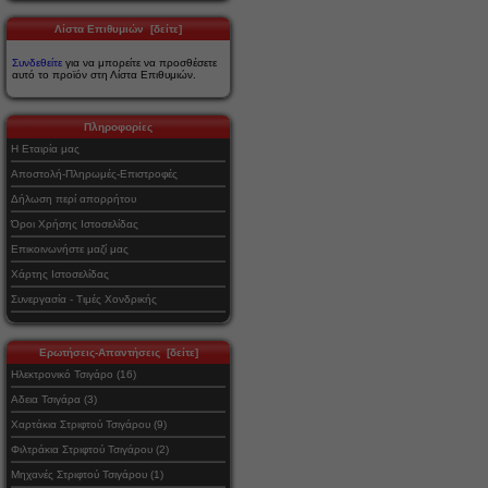
Λίστα Επιθυμιών [δείτε]
Συνδεθείτε
για να μπορείτε να προσθέσετε
αυτό το προϊόν στη Λίστα Επιθυμιών.
Πληροφορίες
Η Εταιρία μας
Αποστολή-Πληρωμές-Επιστροφές
Δήλωση περί απορρήτου
Όροι Χρήσης Ιστοσελίδας
Επικοινωνήστε μαζί μας
Χάρτης Ιστοσελίδας
Συνεργασία - Τιμές Χονδρικής
Ερωτήσεις-Απαντήσεις [δείτε]
Ηλεκτρονικό Τσιγάρο (16)
Αδεια Τσιγάρα (3)
Χαρτάκια Στριφτού Τσιγάρου (9)
Φιλτράκια Στριφτού Τσιγάρου (2)
Μηχανές Στριφτού Τσιγάρου (1)