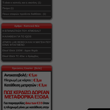
Τι είναι ο καπνός και η νικοτίνη; (1)
Πούρα (1)
Ποιων εταιριών προϊόντα διαθέτετε ; (1)
Αρθρα - Καπνικά Νέα
Η ΕΠΑΝΑΣΤΑΣΗ ΤΟΥ ATMOSALT
Η ΑΛΗΘΕΙΑ ΓΙΑ ΤΟ IQOS
ATMOS LAB BEBECA ΚΑΙ Η ΜΑΓΕΙΑ ΠΟΥ
ΕΙΝΑΙ ΦΤΙΑΓΜΕΝΟ
Eleaf iStick 100W : άγριο θηρίο
Eleaf iStick TC 40w: ο θρίαμβος
Χρεώσεις Courier [δείτε]