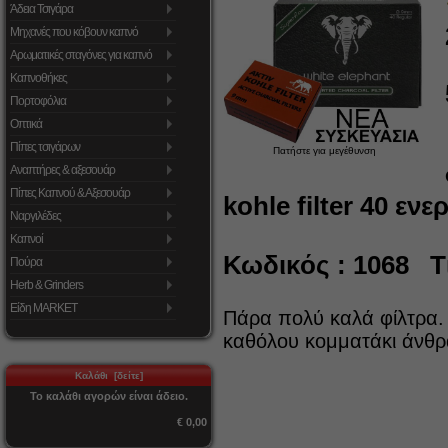
Άδεια Τσιγάρα
Μηχανές που κόβουν καπνό
Αρωματικές σταγόνες για καπνό
Καπνοθήκες
Πορτοφόλια
Οπτικά
Πίπες τσιγάρων
Πατήστε για μεγέθυνση
Αναπτήρες & αξεσουάρ
Πίπες Καπνού & Αξεσουάρ
kohle filter 40 
Ναργιλέδες
Καπνοί
Κωδικός : 1068 Τι
Πούρα
Herb & Grinders
Είδη MARKET
Πάρα πολύ καλά φίλτρα. 
καθόλου κομματάκι άνθρα
Καλάθι [δείτε]
Το καλάθι αγορών είναι άδειο.
€ 0,00