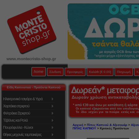
www.montecristo-shop.gr
home
Σύνδεση
Προσφορές
Καλάθι
[€ 0,00]
Πληρωμή
Κ
Είδη Καπνιστού - Προϊόντα Καπνού
Δωρεάν χρέωση αντικαταβολής 
Ηλεκτρονικό τσιγάρο & Υγρά
* από €39 και άνω με κατάθεση ή κάρτα 
Χαρτάκια στριφτού
Οι καπνοί εξαιρούνται από τον υπολογι
Το ίδιο ισχύει για τα πούρα εκτός και 
Φιλτράκια Στριφτού
Τζιβάνες και Ρολά
Αρχική
>
Πίπες Καπνού & Αξεσουάρ
>
Αξεσ
Πουρόφυλλα - Κώνοι
ΠΙΠΑΣ ΚΑΠΝΟΥ
> Κριτικές Προϊόντων
Θήκες μηχανές ταμπακιέρες