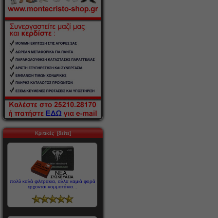
Κριτικές [δείτε]
πολύ καλά φιλτρακια, αλλα καμιά φορά
έρχονται κομματάκια...