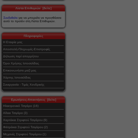
Λίστα Επιθυμιών [δείτε]
Συνδεθείτε
για να μπορείτε να προσθέσετε
αυτό το προϊόν στη Λίστα Επιθυμιών.
Πληροφορίες
Η Εταιρία μας
Αποστολή-Πληρωμές-Επιστροφές
Δήλωση περί απορρήτου
Όροι Χρήσης Ιστοσελίδας
Επικοινωνήστε μαζί μας
Χάρτης Ιστοσελίδας
Συνεργασία - Τιμές Χονδρικής
Ερωτήσεις-Απαντήσεις [δείτε]
Ηλεκτρονικό Τσιγάρο (16)
Αδεια Τσιγάρα (3)
Χαρτάκια Στριφτού Τσιγάρου (9)
Φιλτράκια Στριφτού Τσιγάρου (2)
Μηχανές Στριφτού Τσιγάρου (1)