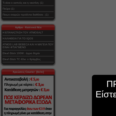
Τι είναι ο καπνός και η νικοτίνη; (1)
Πούρα (1)
Ποιων εταιριών προϊόντα διαθέτετε ; (1)
Αρθρα - Καπνικά Νέα
Η ΕΠΑΝΑΣΤΑΣΗ ΤΟΥ ATMOSALT
Η ΑΛΗΘΕΙΑ ΓΙΑ ΤΟ IQOS
ATMOS LAB BEBECA ΚΑΙ Η ΜΑΓΕΙΑ ΠΟΥ
ΕΙΝΑΙ ΦΤΙΑΓΜΕΝΟ
Eleaf iStick 100W : άγριο θηρίο
Eleaf iStick TC 40w: ο θρίαμβος
Χρεώσεις Courier [δείτε]
Π
Είστ