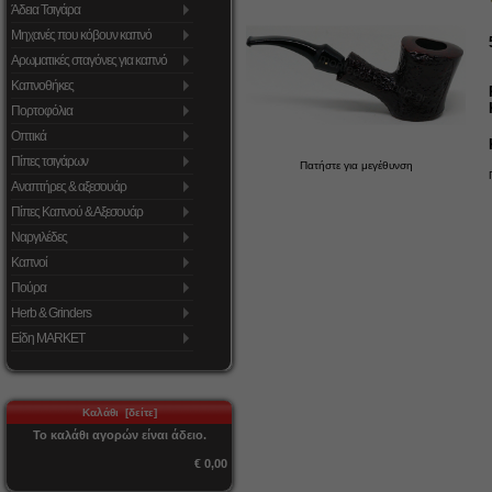
Άδεια Τσιγάρα
Μηχανές που κόβουν καπνό
Αρωματικές σταγόνες για καπνό
Καπνοθήκες
Πορτοφόλια
Οπτικά
Πίπες τσιγάρων
Πατήστε για μεγέθυνση
Αναπτήρες & αξεσουάρ
Πίπες Καπνού & Αξεσουάρ
Ναργιλέδες
Καπνοί
Πούρα
Herb & Grinders
Είδη MARKET
Καλάθι [δείτε]
Το καλάθι αγορών είναι άδειο.
€ 0,00