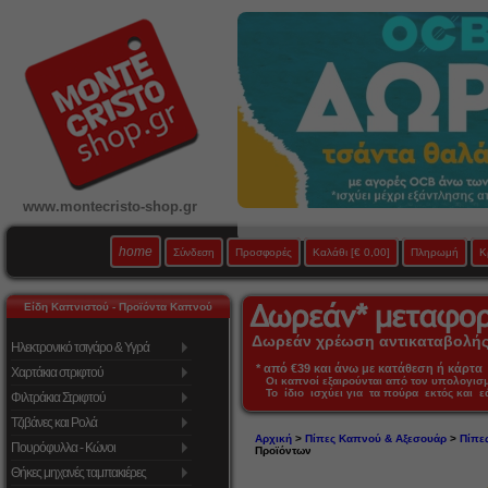
www.montecristo-shop.gr
home
Σύνδεση
Προσφορές
Καλάθι
[€ 0,00]
Πληρωμή
Κ
Είδη Καπνιστού - Προϊόντα Καπνού
Δωρεάν χρέωση αντικαταβολής 
Ηλεκτρονικό τσιγάρο & Υγρά
* από €39 και άνω με κατάθεση ή κάρτα 
Χαρτάκια στριφτού
Οι καπνοί εξαιρούνται από τον υπολογι
Το ίδιο ισχύει για τα πούρα εκτός και 
Φιλτράκια Στριφτού
Τζιβάνες και Ρολά
Αρχική
>
Πίπες Καπνού & Αξεσουάρ
>
Πίπε
Πουρόφυλλα - Κώνοι
Προϊόντων
Θήκες μηχανές ταμπακιέρες