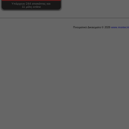
Υπάρχουν 244 επισκέπτες και
11 μέλη online
Πνευματικά Δικαιώματα © 2026
www.montecris