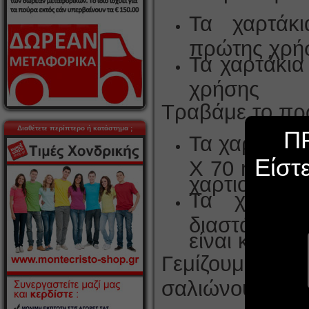
Τα χαρτάκι
πρώτης χρή
Τα χαρτάκια
χρήσης
Τραβάμε το πρ
Διαθέτετε περίπτερο ή κατάστημα ;
Π
Τα χαρτάκια
Είστ
X 70 mm, το
χαρτιού είνα
Τα χαρτάκ
διαστάσεις
είναι κανονι
Γεμίζουμε με
σαλιώνουμε και