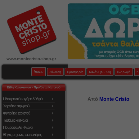
www.montecristo-shop.gr
home
Σύνδεση
Προσφορές
Καλάθι
[€ 0,00]
Πληρωμή
Κ
Είδη Καπνιστού - Προϊόντα Καπνού
Από
Monte Cristo
Ηλεκτρονικό τσιγάρο & Υγρά
Χαρτάκια στριφτού
Φιλτράκια Στριφτού
Τζιβάνες και Ρολά
Πουρόφυλλα - Κώνοι
Θήκες μηχανές ταμπακιέρες