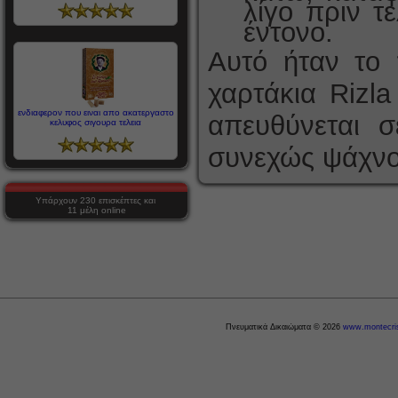
λίγο πριν τ
έντονο.
Αυτό ήταν το 
χαρτάκια Rizl
ενδιαφερον που ειναι απο ακατεργαστο
απευθύνεται σ
κελυφος σιγουρα τελεια
συνεχώς ψάχνου
Υπάρχουν 230 επισκέπτες και
11 μέλη online
Πνευματικά Δικαιώματα © 2026
www.montecris