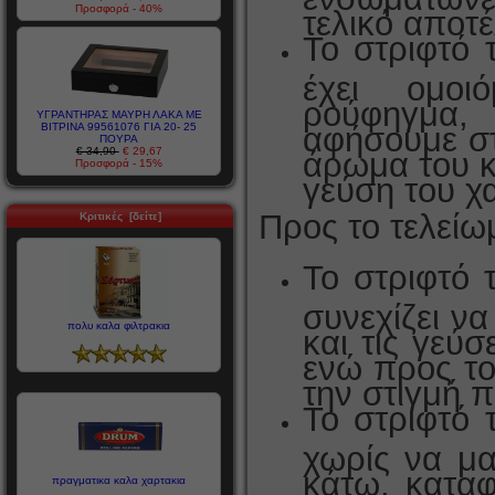
Προσφορά - 40%
τελικό αποτ
Το στριφτό 
έχει ομοι
ρούφηγμα,
ΥΓΡΑΝΤΗΡΑΣ ΜΑΥΡΗ ΛΑΚΑ ΜΕ
ΒΙΤΡΙΝΑ 99561076 ΓΙΑ 20- 25
αφήσουμε στο
ΠΟΥΡΑ
€ 34,90
€ 29,67
άρωμα του κ
Προσφορά - 15%
γεύση του χ
Προς το τελείω
Κριτικές [δείτε]
Το στριφτό 
συνεχίζει ν
πολυ καλα φιλτρακια
και τις γεύ
ενώ προς το
την στιγμή 
Το στριφτό 
χωρίς να μα
κάτω, καταφ
πραγματικα καλα χαρτακια