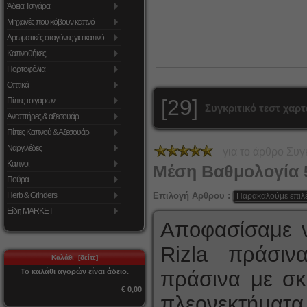
Άδεια Τσιγάρα
Μηχανές που κόβουν καπνό
Αρωματικές σταγόνες για καπνό
Καπνοθήκες
Πορτοφόλια
Οπτικά
[29]
Πίπες τσιγάρων
Συγκριτικό τεστ χαρ
Αναπτήρες & αξεσουάρ
Πίπες Καπνού & Αξεσουάρ
Ναργιλέδες
για το άρθρο
Συγ
Καπνοί
Μέση Βαθμολογία
Πούρα
Επιλογή Αρθρου :
Herb & Grinders
Είδη MARKET
Αποφασίσαμε ν
Rizla πράσιν
Καλάθι [δείτε]
Το καλάθι αγορών είναι άδειο.
πράσινα με σκ
€ 0,00
πλεονεκτήματα