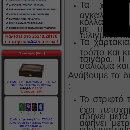
Τα χαρτάκ
αγκαλιάζου
κόλλα δεν φ
με την γλ
τυλιγμένο κα
Τα χαρτάκι
τρόπο και κ
Προσφορές [δείτε]
τσιγάρο. Η 
σάλιωμα και
Ανάβουμε τα δύ
ΥΓΡΑΝΤΗΡΑΣ ΚΑΡΥΔΙΑ ΜΕ ΒΙΤΡΙΝΑ
:
99561077 ΓΙΑ 20- 25 ΠΟΥΡΑ
€ 36,90
€ 31,37
Προσφορά - 15%
Το στριφτό 
έχει πετυχ
σβήνει μετά
Συνθετική μαλακή θήκη ATOMIC
αφήνει μέτρ
Jump-Open Box Galaxy Wars για
πακέτο τσιγάρων
ενσωματώνετ
€ 2,52
€ 1,51