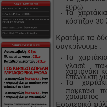
Αρθρα - Καπνικά Νέα
ευρώ
Η ΕΠΑΝΑΣΤΑΣΗ ΤΟΥ ATMOSALT
Τα χαρτάκι
Η ΑΛΗΘΕΙΑ ΓΙΑ ΤΟ IQOS
κόστιζαν 30
ATMOS LAB BEBECA ΚΑΙ Η ΜΑΓΕΙΑ ΠΟΥ
ΕΙΝΑΙ ΦΤΙΑΓΜΕΝΟ
Eleaf iStick 100W : άγριο θηρίο
Eleaf iStick TC 40w: ο θρίαμβος
Κρατάμε τα δύο
συγκρίνουμε :
Χρεώσεις Courier [δείτε]
Τα χαρτάκι
γλασέ πακ
χαρτονάκι κ
επένδυση γι
Τα χαρτάκ
πακετάκι π
χρώματος
Εσωτερικό φύλ