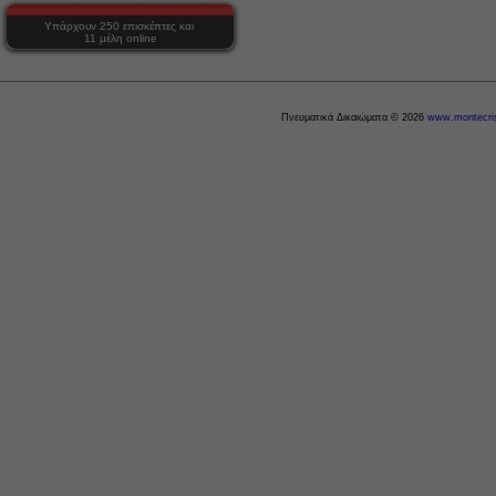
Υπάρχουν 250 επισκέπτες και
11 μέλη online
Πνευματικά Δικαιώματα © 2026
www.montecris