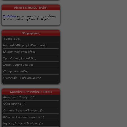
Λίστα Επιθυμιών [δείτε]
Συνδεθείτε
για να μπορείτε να προσθέσετε
αυτό το προϊόν στη Λίστα Επιθυμιών.
Πληροφορίες
Η Εταιρία μας
Αποστολή-Πληρωμές-Επιστροφές
Δήλωση περί απορρήτου
Όροι Χρήσης Ιστοσελίδας
Επικοινωνήστε μαζί μας
Χάρτης Ιστοσελίδας
Συνεργασία - Τιμές Χονδρικής
Ερωτήσεις-Απαντήσεις [δείτε]
Ηλεκτρονικό Τσιγάρο (16)
Αδεια Τσιγάρα (3)
Χαρτάκια Στριφτού Τσιγάρου (9)
Φιλτράκια Στριφτού Τσιγάρου (2)
Μηχανές Στριφτού Τσιγάρου (1)