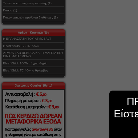
Τι είναι ο καπνός και η νικοτίνη; (1)
Πούρα (1)
Ποιων εταιριών προϊόντα διαθέτετε ; (1)
Αρθρα - Καπνικά Νέα
Η ΕΠΑΝΑΣΤΑΣΗ ΤΟΥ ATMOSALT
Η ΑΛΗΘΕΙΑ ΓΙΑ ΤΟ IQOS
ATMOS LAB BEBECA ΚΑΙ Η ΜΑΓΕΙΑ ΠΟΥ
ΕΙΝΑΙ ΦΤΙΑΓΜΕΝΟ
Eleaf iStick 100W : άγριο θηρίο
Eleaf iStick TC 40w: ο θρίαμβος
Χρεώσεις Courier [δείτε]
Π
Είστ