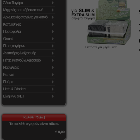
Άδεια Τσιγάρα
Μηχανές που κόβουν καπνό
Αρωματικές σταγόνες για καπνό
Καπνοθήκες
Πορτοφόλια
Οπτικά
Πίπες τσιγάρων
Πατήστε για μεγέθυνση
Αναπτήρες & αξεσουάρ
Πίπες Καπνού & Αξεσουάρ
Ναργιλέδες
Καπνοί
Πούρα
Herb & Grinders
Είδη MARKET
Καλάθι [δείτε]
Το καλάθι αγορών είναι άδειο.
€ 0,00