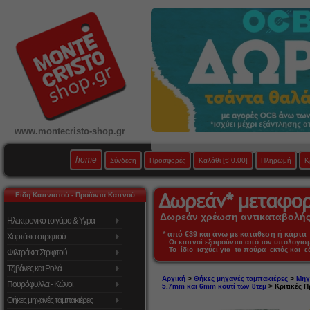
www.montecristo-shop.gr
home
Σύνδεση
Προσφορές
Καλάθι
[€ 0,00]
Πληρωμή
Κ
Είδη Καπνιστού - Προϊόντα Καπνού
Δωρεάν χρέωση αντικαταβολής 
Ηλεκτρονικό τσιγάρο & Υγρά
* από €39 και άνω με κατάθεση ή κάρτα 
Χαρτάκια στριφτού
Οι καπνοί εξαιρούνται από τον υπολογι
Το ίδιο ισχύει για τα πούρα εκτός και 
Φιλτράκια Στριφτού
Τζιβάνες και Ρολά
Αρχική
>
Θήκες μηχανές ταμπακιέρες
>
Μηχ
Πουρόφυλλα - Κώνοι
5.7mm και 6mm κουτί των 8τεμ
> Κριτικές 
Θήκες μηχανές ταμπακιέρες