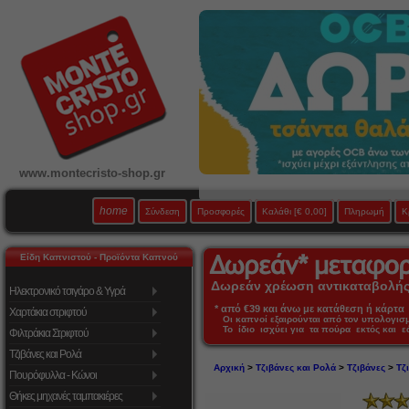
www.montecristo-shop.gr
home
Σύνδεση
Προσφορές
Καλάθι
[€ 0,00]
Πληρωμή
Κ
Είδη Καπνιστού - Προϊόντα Καπνού
Δωρεάν χρέωση αντικαταβολής 
Ηλεκτρονικό τσιγάρο & Υγρά
* από €39 και άνω με κατάθεση ή κάρτα 
Χαρτάκια στριφτού
Οι καπνοί εξαιρούνται από τον υπολογι
Το ίδιο ισχύει για τα πούρα εκτός και 
Φιλτράκια Στριφτού
Τζιβάνες και Ρολά
Αρχική
>
Τζιβάνες και Ρολά
>
Τζιβάνες
>
Τζ
Πουρόφυλλα - Κώνοι
Θήκες μηχανές ταμπακιέρες