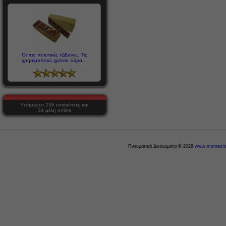
Οι πιο ποιοτικές τζιβανες. Τις
χρησιμοποιώ χρόνια τώρα...
Υπάρχουν 236 επισκέπτες και
34 μέλη online
Πνευματικά Δικαιώματα © 2026
www.montecris