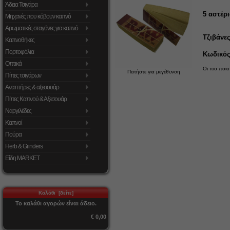
Άδεια Τσιγάρα
5
αστέρι
Μηχανές που κόβουν καπνό
Αρωματικές σταγόνες για καπνό
Τζιβάνε
Καπνοθήκες
Πορτοφόλια
Κωδικός 
Οπτικά
Οι πιο ποιο
Πατήστε για μεγέθυνση
Πίπες τσιγάρων
Αναπτήρες & αξεσουάρ
Πίπες Καπνού & Αξεσουάρ
Ναργιλέδες
Καπνοί
Πούρα
Herb & Grinders
Είδη MARKET
Καλάθι [δείτε]
Το καλάθι αγορών είναι άδειο.
€ 0,00