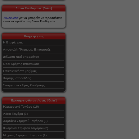
Λίστα Επιθυμιών [δείτε]
Συνδεθείτε
για να μπορείτε να προσθέσετε
αυτό το προϊόν στη Λίστα Επιθυμιών.
Πληροφορίες
Η Εταιρία μας
Αποστολή-Πληρωμές-Επιστροφές
Δήλωση περί απορρήτου
Όροι Χρήσης Ιστοσελίδας
Επικοινωνήστε μαζί μας
Χάρτης Ιστοσελίδας
Συνεργασία - Τιμές Χονδρικής
Ερωτήσεις-Απαντήσεις [δείτε]
Ηλεκτρονικό Τσιγάρο (16)
Αδεια Τσιγάρα (3)
Χαρτάκια Στριφτού Τσιγάρου (9)
Φιλτράκια Στριφτού Τσιγάρου (2)
Μηχανές Στριφτού Τσιγάρου (1)