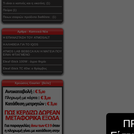
Τι είναι ο καπνός και η νικοτίνη; (1)
Πούρα (1)
Ποιων εταιριών προϊόντα διαθέτετε ; (1)
Αρθρα - Καπνικά Νέα
Η ΕΠΑΝΑΣΤΑΣΗ ΤΟΥ ATMOSALT
Η ΑΛΗΘΕΙΑ ΓΙΑ ΤΟ IQOS
ATMOS LAB BEBECA ΚΑΙ Η ΜΑΓΕΙΑ ΠΟΥ
ΕΙΝΑΙ ΦΤΙΑΓΜΕΝΟ
Eleaf iStick 100W : άγριο θηρίο
Eleaf iStick TC 40w: ο θρίαμβος
Χρεώσεις Courier [δείτε]
Π